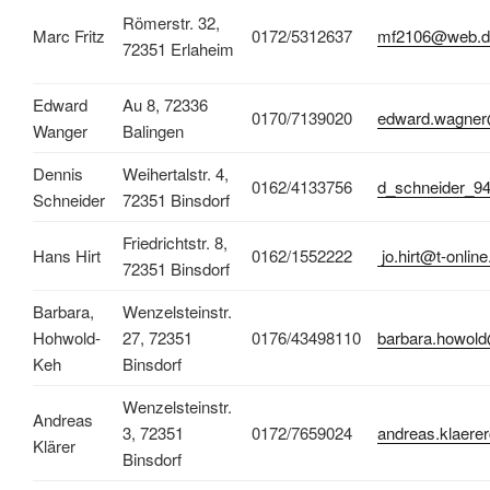
Römerstr. 32,
Marc Fritz
0172/5312637
mf2106@web.d
72351 Erlaheim
Edward
Au 8, 72336
0170/7139020
edward.wagne
Wanger
Balingen
Dennis
Weihertalstr. 4,
0162/4133756
d_schneider_9
Schneider
72351 Binsdorf
Friedrichtstr. 8,
Hans Hirt
0162/1552222
jo.hirt@t-online
72351 Binsdorf
Barbara,
Wenzelsteinstr.
Hohwold-
27, 72351
0176/43498110
barbara.howol
Keh
Binsdorf
Wenzelsteinstr.
Andreas
3, 72351
0172/7659024
andreas.klaer
Klärer
Binsdorf