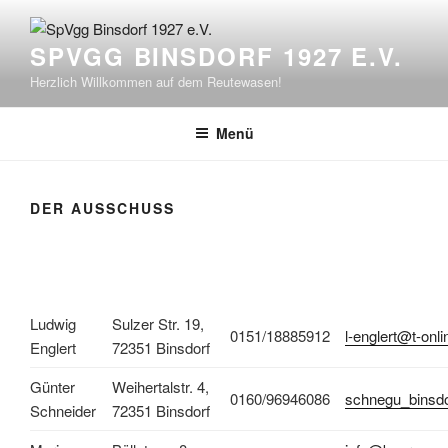
Zum
Inhalt
SPVGG BINSDORF 1927 E.V.
springen
Herzlich Willkommen auf dem Reutewasen!
Menü
DER AUSSCHUSS
Ludwig
Sulzer Str. 19,
0151/18885912
l-englert@t-onli
Englert
72351 Binsdorf
Günter
Weihertalstr. 4,
0160/96946086
schnegu_binsd
Schneider
72351 Binsdorf