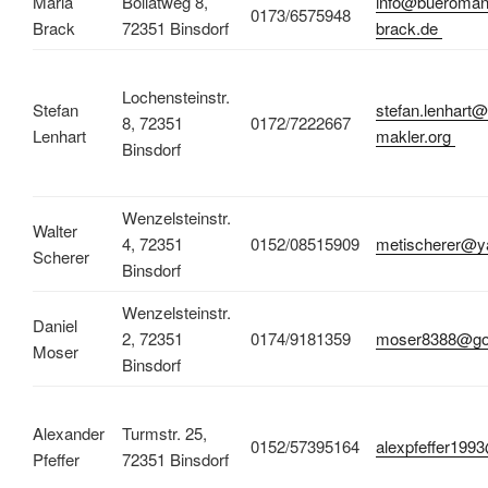
Maria
Böllatweg 8,
info@bueroman
0173/6575948
Brack
72351 Binsdorf
brack.de
Lochensteinstr.
Stefan
stefan.lenhart@
8, 72351
0172/7222667
Lenhart
makler.org
Binsdorf
Wenzelsteinstr.
Walter
4, 72351
0152/08515909
metischerer@y
Scherer
Binsdorf
Wenzelsteinstr.
Daniel
2, 72351
0174/9181359
moser8388@go
Moser
Binsdorf
Alexander
Turmstr. 25,
0152/57395164
alexpfeffer19
Pfeffer
72351 Binsdorf