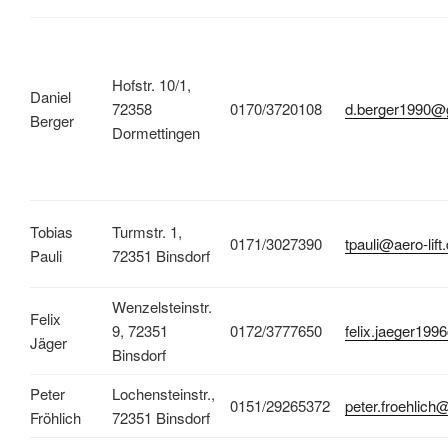
Hofstr. 10/1,
Daniel
72358
0170/3720108
d.berger1990@
Berger
Dormettingen
Tobias
Turmstr. 1,
0171/3027390
tpauli@aero-lift
Pauli
72351 Binsdorf
Wenzelsteinstr.
Felix
9, 72351
0172/3777650
felix.jaeger19
Jäger
Binsdorf
Peter
Lochensteinstr.,
0151/29265372
peter.froehlich
Fröhlich
72351 Binsdorf