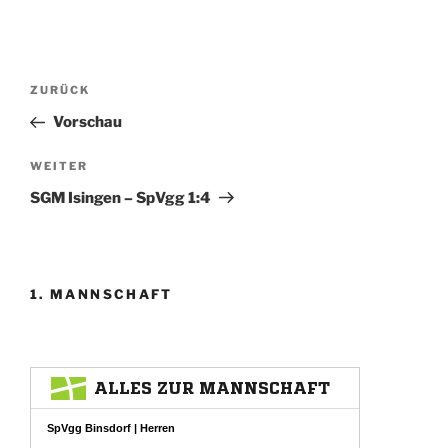
Beitragsnavigation
Vorheriger
ZURÜCK
Beitrag
Vorschau
Nächster
WEITER
Beitrag
SGM Isingen – SpVgg 1:4
1. MANNSCHAFT