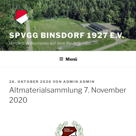
Zum
Inhalt
springen
SPVGG BINSDORF 1927 E.V.
Herzlich Willkommen auf dem Reutewasen!
Menü
VERÖFFENTLICHT
26. OKTOBER 2020
VON
ADMIN ADMIN
AM
Altmaterialsammlung 7. November
2020