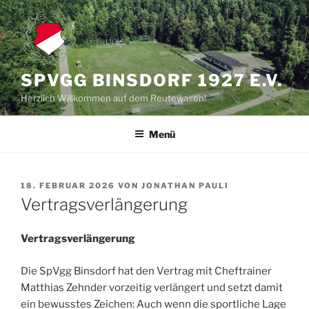
Zum
Inhalt
springen
SPVGG BINSDORF 1927 E.V.
Herzlich Willkommen auf dem Reutewasen!
Menü
VERÖFFENTLICHT
18. FEBRUAR 2026
VON
JONATHAN PAULI
AM
Vertragsverlängerung
Vertragsverlängerung
Die SpVgg Binsdorf hat den Vertrag mit Cheftrainer
Matthias Zehnder vorzeitig verlängert und setzt damit
ein bewusstes Zeichen: Auch wenn die sportliche Lage