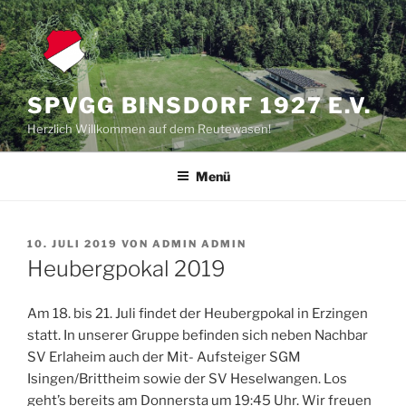
Zum
Inhalt
springen
SPVGG BINSDORF 1927 E.V.
Herzlich Willkommen auf dem Reutewasen!
Menü
VERÖFFENTLICHT
10. JULI 2019
VON
ADMIN ADMIN
AM
Heubergpokal 2019
Am 18. bis 21. Juli findet der Heubergpokal in Erzingen
statt. In unserer Gruppe befinden sich neben Nachbar
SV Erlaheim auch der Mit- Aufsteiger SGM
Isingen/Brittheim sowie der SV Heselwangen. Los
geht’s bereits am Donnersta um 19:45 Uhr. Wir freuen