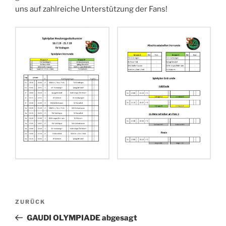
uns auf zahlreiche Unterstützung der Fans!
Beitragsnavigation
Vorheriger
ZURÜCK
Beitrag
GAUDI OLYMPIADE abgesagt