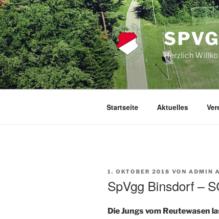
Zum
Inhalt
springen
SPVG
Herzlich Will
Startseite
Aktuelles
Ver
VERÖFFENTLICHT
1. OKTOBER 2018
VON
ADMIN 
AM
SpVgg Binsdorf – S
Die Jungs vom Reutewasen lass