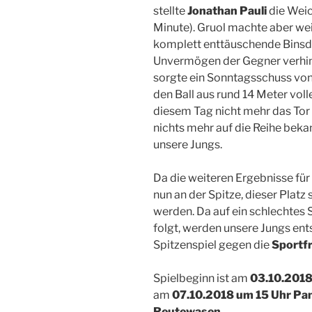
stellte
Jonathan Pauli
die Weic
Minute). Gruol machte aber weit
komplett enttäuschende Binsdo
Unvermögen der Gegner verhin
sorgte ein Sonntagsschuss vo
den Ball aus rund 14 Meter voll
diesem Tag nicht mehr das Tor t
nichts mehr auf die Reihe bek
unsere Jungs.
Da die weiteren Ergebnisse für
nun an der Spitze, dieser Platz
werden. Da auf ein schlechtes 
folgt, werden unsere Jungs en
Spitzenspiel gegen die
Sportf
Spielbeginn ist am
03.10.2018
am
07.10.2018 um 15 Uhr Pa
Reutewasen.