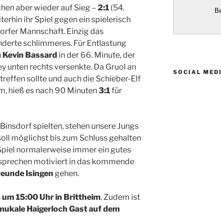
hen aber wieder auf Sieg –
2:1
(54.
erhin ihr Spiel gegen ein spielerisch
rfer Mannschaft. Einzig das
derte schlimmeres. Für Entlastung
n
Kevin Bassard
in der 66. Minute, der
ey unten rechts versenkte. Da Gruol an
SOCIAL MED
reffen sollte und auch die Schieber-Elf
am, hieß es nach 90 Minuten
3:1
für
 Binsdorf spielten, stehen unsere Jungs
 soll möglichst bis zum Schluss gehalten
Spiel normalerweise immer ein gutes
tsprechen motiviert in das kommende
reunde Isingen
gehen.
 um 15:00 Uhr in Brittheim
. Zudem ist
mukale Haigerloch Gast auf dem