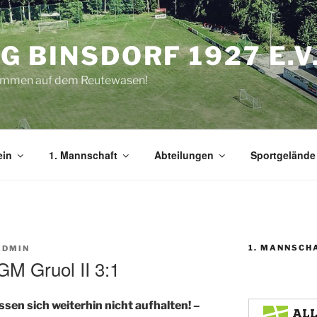
G BINSDORF 1927 E.V
kommen auf dem Reutewasen!
ein
1. Mannschaft
Abteilungen
Sportgelände
1. MANNSCH
ADMIN
GM Gruol II 3:1
en sich weiterhin nicht aufhalten! –