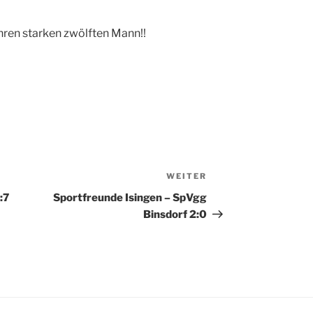
Ihren starken zwölften Mann!!
WEITER
Nächster
Beitrag
:7
Sportfreunde Isingen – SpVgg
Binsdorf 2:0