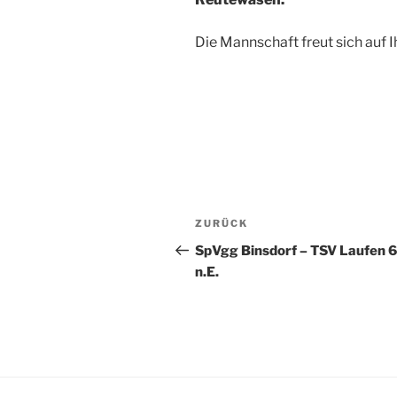
Die Mannschaft freut sich auf 
Beitragsnavigation
Vorheriger
ZURÜCK
Beitrag
SpVgg Binsdorf – TSV Laufen 6
n.E.