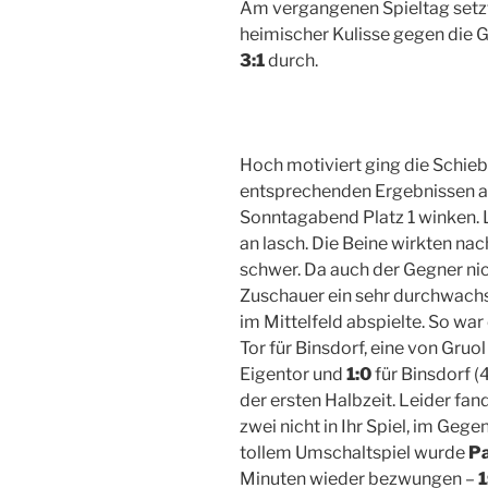
Am vergangenen Spieltag setzt
heimischer Kulisse gegen die 
3:1
durch.
Hoch motiviert ging die Schiebe
entsprechenden Ergebnissen a
Sonntagabend Platz 1 winken. 
an lasch. Die Beine wirkten na
schwer. Da auch der Gegner nic
Zuschauer ein sehr durchwachs
im Mittelfeld abspielte. So war
Tor für Binsdorf, eine von Gruo
Eigentor und
1:0
für Binsdorf (
der ersten Halbzeit. Leider fan
zwei nicht in Ihr Spiel, im Geg
tollem Umschaltspiel wurde
Pa
Minuten wieder bezwungen –
1