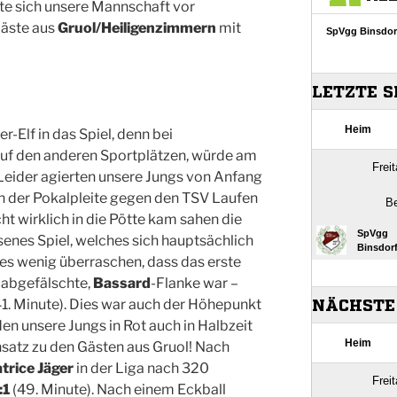
e sich unsere Mannschaft vor
Gäste aus
Gruol/Heiligenzimmern
mit
r-Elf in das Spiel, denn bei
uf den anderen Sportplätzen, würde am
Leider agierten unsere Jungs von Anfang
ch der Pokalpleite gegen den TSV Laufen
ht wirklich in die Pötte kam sahen die
enes Spiel, welches sich hauptsächlich
 es wenig überraschen, dass das erste
l abgefälschte,
Bassard
-Flanke war –
41. Minute). Dies war auch der Höhepunkt
den unsere Jungs in Rot auch in Halbzeit
ensatz zu den Gästen aus Gruol! Nach
trice Jäger
in der Liga nach 320
:1
(49. Minute). Nach einem Eckball