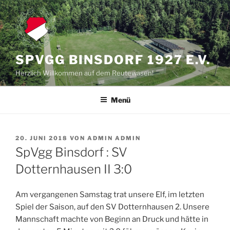
Zum
Inhalt
springen
SPVGG BINSDORF 1927 E.V.
Herzlich Willkommen auf dem Reutewasen!
Menü
VERÖFFENTLICHT
20. JUNI 2018
VON
ADMIN ADMIN
AM
SpVgg Binsdorf : SV
Dotternhausen II 3:0
Am vergangenen Samstag trat unsere Elf, im letzten
Spiel der Saison, auf den SV Dotternhausen 2. Unsere
Mannschaft machte von Beginn an Druck und hätte in