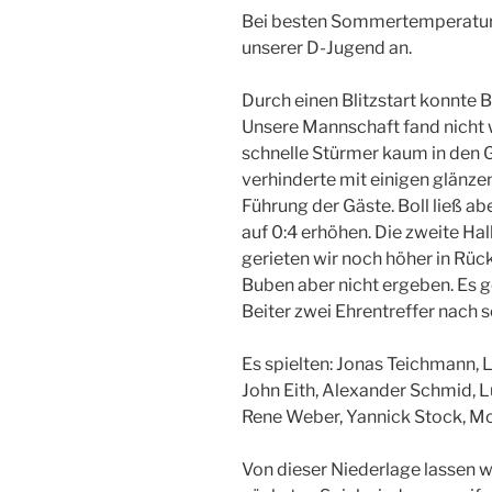
Bei besten Sommertemperature
unserer D-Jugend an.
Durch einen Blitzstart konnte B
Unsere Mannschaft fand nicht w
schnelle Stürmer kaum in den G
verhinderte mit einigen glänz
Führung der Gäste. Boll ließ ab
auf 0:4 erhöhen. Die zweite Halb
gerieten wir noch höher in Rüc
Buben aber nicht ergeben. Es 
Beiter zwei Ehrentreffer nach 
Es spielten: Jonas Teichmann, 
John Eith, Alexander Schmid, L
Rene Weber, Yannick Stock, Mor
Von dieser Niederlage lassen w