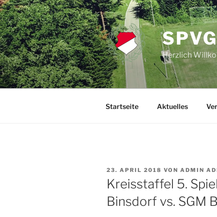
Zum
Inhalt
springen
SPVG
Herzlich Will
Startseite
Aktuelles
Ver
VERÖFFENTLICHT
23. APRIL 2018
VON
ADMIN AD
AM
Kreisstaffel 5. Spi
Binsdorf vs. SGM B