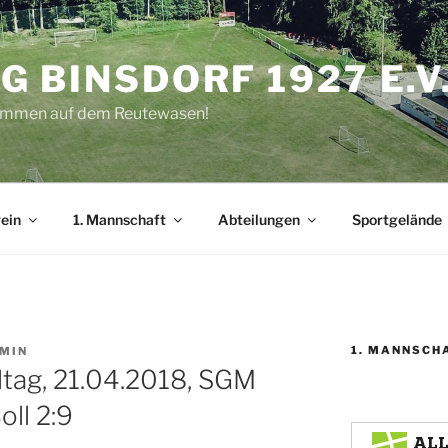
G BINSDORF 1927 E.V
kommen auf dem Reutewasen!
ein
1. Mannschaft
Abteilungen
Sportgelände
1. MANNSCH
MIN
eltag, 21.04.2018, SGM
oll 2:9