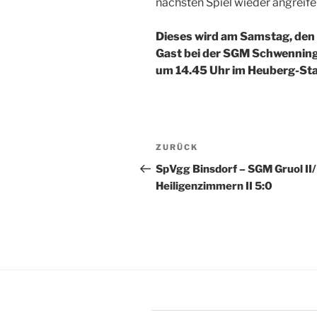
nächsten Spiel wieder angreife
Dieses wird am Samstag, den 
Gast bei der SGM Schwenninge
um 14.45 Uhr im Heuberg-Stad
Beitragsnavigation
Vorheriger
ZURÜCK
Beitrag
SpVgg Binsdorf – SGM Gruol II/
Heiligenzimmern II 5:0