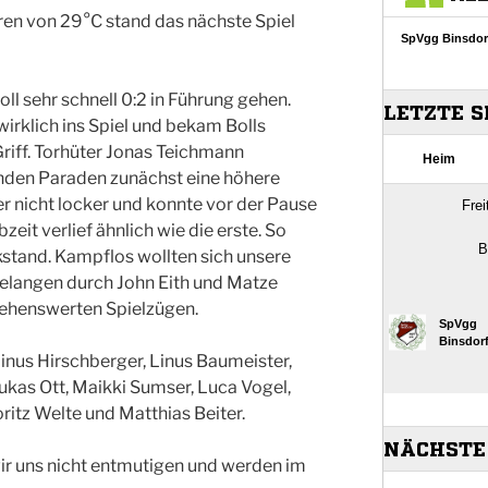
n von 29°C stand das nächste Spiel
oll sehr schnell 0:2 in Führung gehen.
irklich ins Spiel und bekam Bolls
riff. Torhüter Jonas Teichmann
enden Paraden zunächst eine höhere
er nicht locker und konnte vor der Pause
zeit verlief ähnlich wie die erste. So
kstand. Kampflos wollten sich unsere
gelangen durch John Eith und Matze
sehenswerten Spielzügen.
Linus Hirschberger, Linus Baumeister,
ukas Ott, Maikki Sumser, Luca Vogel,
itz Welte und Matthias Beiter.
ir uns nicht entmutigen und werden im