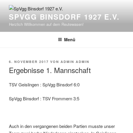
Zum
Inhalt
SPVGG BINSDORF 1927 E.V.
springen
Herzlich Willkommen auf dem Reutewasen!
Menü
VERÖFFENTLICHT
6. NOVEMBER 2017
VON
ADMIN ADMIN
AM
Ergebnisse 1. Mannschaft
TSV Geislingen : SpVgg Binsdorf 6:0
SpVgg Binsdorf : TSV Frommern 3:5
Auch in den vergangenen beiden Partien musste unser