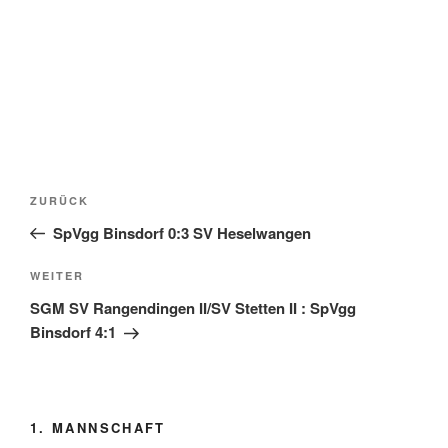
Beitragsnavigation
Vorheriger
ZURÜCK
Beitrag
SpVgg Binsdorf 0:3 SV Heselwangen
Nächster
WEITER
Beitrag
SGM SV Rangendingen II/SV Stetten II : SpVgg
Binsdorf 4:1
1. MANNSCHAFT