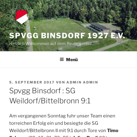
Zum
Inhalt
springen
SPVGG BINSDORF 1927 E.V.
Herzlich Willkommen auf dem Reutewasen!
Menü
VERÖFFENTLICHT
5. SEPTEMBER 2017
VON
ADMIN ADMIN
AM
Spvgg Binsdorf : SG
Weildorf/Bittelbronn 9:1
Am vergangenen Sonntag fuhr unser Team einen
torreichen Erfolg ein und besiegte die SG
Weildorf/Bittelbronn II mit 9:1 durch Tore von
Timo