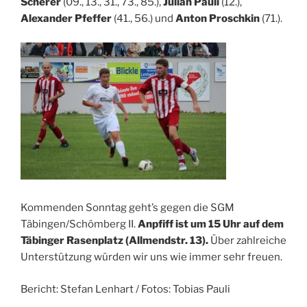
Scherer
(09., 13., 31., 73., 85.),
Julian Pauli
(12.),
Alexander Pfeffer
(41., 56.) und
Anton Proschkin
(71.).
Kommenden Sonntag geht’s gegen die SGM
Täbingen/Schömberg II.
Anpfiff ist um 15 Uhr auf dem
Täbinger Rasenplatz (Allmendstr. 13).
Über zahlreiche
Unterstützung würden wir uns wie immer sehr freuen.
Bericht: Stefan Lenhart / Fotos: Tobias Pauli