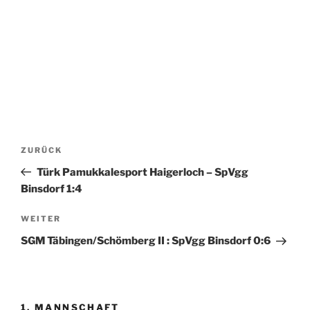
Beitragsnavigation
Vorheriger
ZURÜCK
Beitrag
Türk Pamukkalesport Haigerloch – SpVgg
Binsdorf 1:4
Nächster
WEITER
Beitrag
SGM Täbingen/Schömberg II : SpVgg Binsdorf 0:6
1. MANNSCHAFT