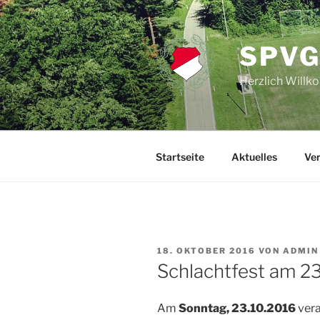
Zum
Inhalt
springen
SPVG
Herzlich Will
Startseite
Aktuelles
Ver
VERÖFFENTLICHT
18. OKTOBER 2016
VON
ADMIN
AM
Schlachtfest am 2
Am
Sonntag, 23.10.2016
vera