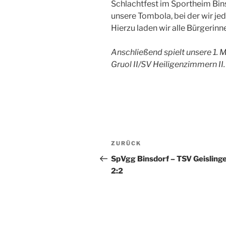
Schlachtfest im Sportheim Bins
unsere Tombola, bei der wir j
Hierzu laden wir alle Bürgerinn
Anschließend spielt unsere 1.
Gruol II/SV Heiligenzimmern II.
Beitragsnavigation
Vorheriger
ZURÜCK
Beitrag
SpVgg Binsdorf – TSV Geisling
2:2