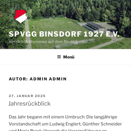
Zum
Inhalt
springen
SPVGG BINSDORF 1927 E.V.
Herzlich Willkommen auf dem Reutewasen!
Menü
AUTOR:
ADMIN ADMIN
VERÖFFENTLICHT
27. JANUAR 2025
AM
Jahresrückblick
Das Jahr begann mit einem Umbruch: Die langjährige
Vorstandschaft um Ludwig Englert, Günther Schneider
und Maria Brack übergab die Vereinsführung an