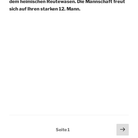
dem heimischen Reutewasen. Die Mannschaft freut
sich auf Ihren starken 12. Mann.
Seitennummerierung
Näch
Seite
1
Seit
der